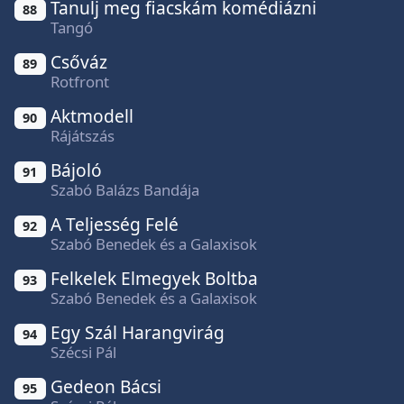
Tanulj meg fiacskám komédiázni
88
Tangó
Csőváz
89
Rotfront
Aktmodell
90
Rájátszás
Bájoló
91
Szabó Balázs Bandája
A Teljesség Felé
92
Szabó Benedek és a Galaxisok
Felkelek Elmegyek Boltba
93
Szabó Benedek és a Galaxisok
Egy Szál Harangvirág
94
Szécsi Pál
Gedeon Bácsi
95