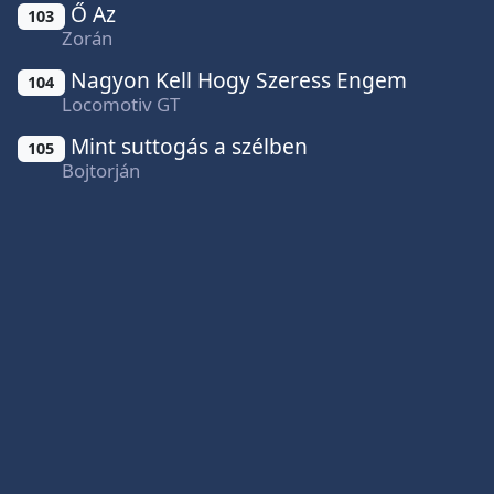
Ő Az
103
Zorán
Nagyon Kell Hogy Szeress Engem
104
Locomotiv GT
Mint suttogás a szélben
105
Bojtorján