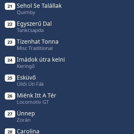
Sehol Se Talállak
21
Quimby
Egyszerű Dal
22
Tankcsapda
Tizenhat Tonna
23
Misc Traditional
Imádok útra kelni
24
Keringő
Esküvő
25
Üllői Úti Fák
Miénk Itt A Tér
26
Locomotiv GT
Ünnep
27
Zorán
Carolina
28