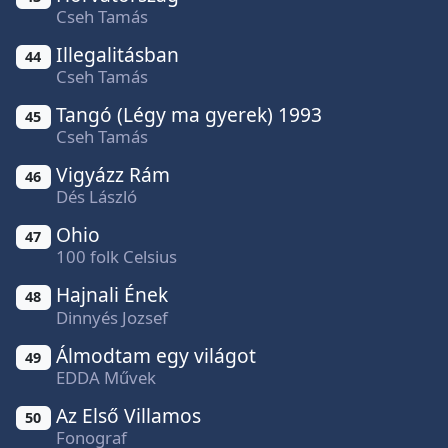
Cseh Tamás
Illegalitásban
44
Cseh Tamás
Tangó (Légy ma gyerek) 1993
45
Cseh Tamás
Vigyázz Rám
46
Dés László
Ohio
47
100 folk Celsius
Hajnali Ének
48
Dinnyés Jozsef
Álmodtam egy világot
49
EDDA Művek
Az Első Villamos
50
Fonograf