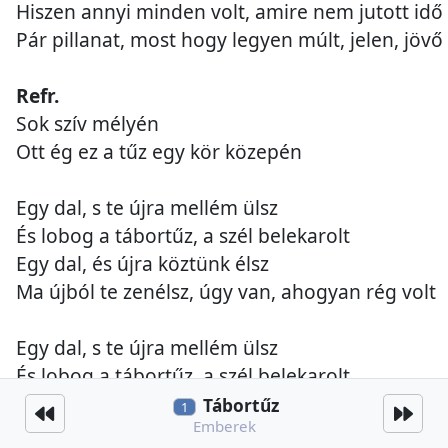
Hiszen annyi minden volt, amire nem jutott idő
Pár pillanat, most hogy legyen múlt, jelen, jövő
Refr.
Sok szív mélyén
Ott ég ez a tűz egy kör közepén
Egy dal, s te újra mellém ülsz
És lobog a tábortűz, a szél belekarolt
Egy dal, és újra köztünk élsz
Ma újból te zenélsz, úgy van, ahogyan rég volt
Egy dal, s te újra mellém ülsz
És lobog a tábortűz, a szél belekarolt
Szól egy dal, és a lelkünk összeér
Tábortűz
1
Emberek
A gyönyörű tűzfénynél, napszínű a hold