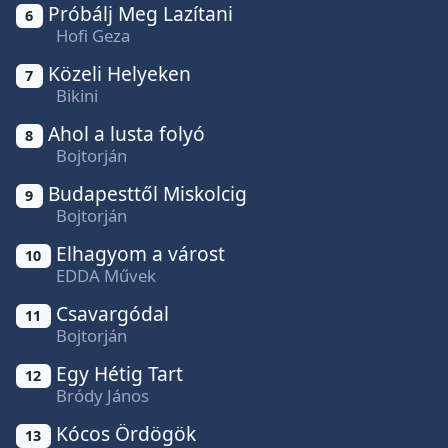
Próbálj Meg Lazítani
6
Hofi Geza
Közeli Helyeken
7
Bikini
Ahol a lusta folyó
8
Bojtorján
Budapesttől Miskolcig
9
Bojtorján
Elhagyom a várost
10
EDDA Művek
Csavargódal
11
Bojtorján
Egy Hétig Tart
12
Bródy János
Kócos Ördögök
13