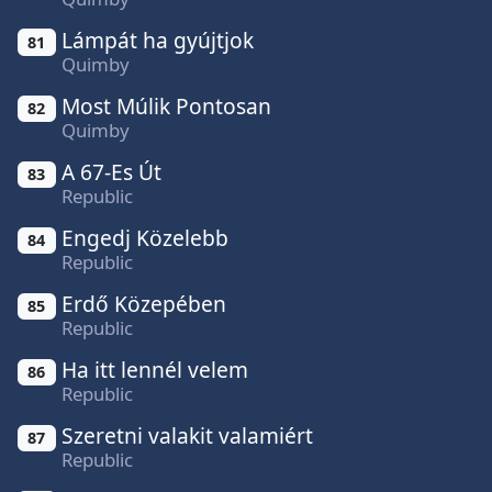
Lámpát ha gyújtjok
81
Quimby
Most Múlik Pontosan
82
Quimby
A 67-Es Út
83
Republic
Engedj Közelebb
84
Republic
Erdő Közepében
85
Republic
Ha itt lennél velem
86
Republic
Szeretni valakit valamiért
87
Republic