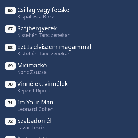
Csillag vagy fecske
66
Kispál és a Borz
Szájbergyerek
67
Kistehén Tánc zenekar
Ezt Is elviszem magammal
68
Kistehén Tánc zenekar
Micimackó
69
Konc Zsuzsa
Vinnélek, vinnélek
70
Képzelt Riport
Im Your Man
71
Leonard Cohen
Szabadon él
72
Lázár Tesók