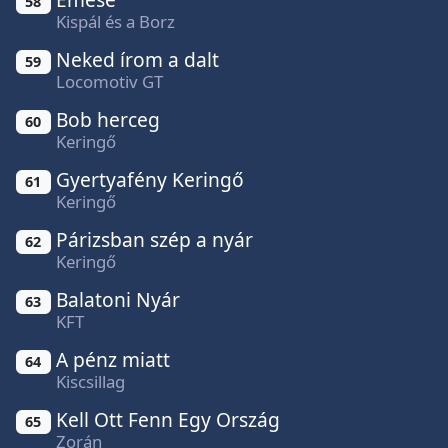
58
Kispál és a Borz
Neked írom a dalt
59
Locomotiv GT
Bob herceg
60
Keringő
Gyertyafény Keringő
61
Keringő
Párizsban szép a nyár
62
Keringő
Balatoni Nyár
63
KFT
A pénz miatt
64
Kiscsillag
Kell Ott Fenn Egy Ország
65
Zorán