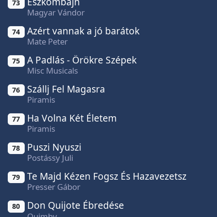
Észkombájn
73
Magyar Vándor
Azért vannak a jó barátok
74
Mate Peter
A Padlás - Örökre Szépek
75
Misc Musicals
Szállj Fel Magasra
76
Piramis
Ha Volna Két Életem
77
Piramis
Puszi Nyuszi
78
Postássy Juli
Te Majd Kézen Fogsz És Hazavezetsz
79
Presser Gábor
Don Quijote Ébredése
80
Quimby