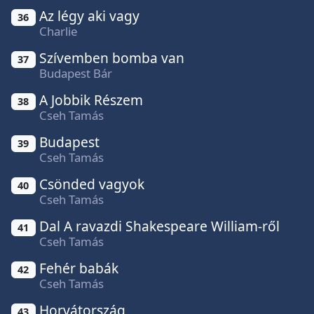
Az légy aki vagy
36
Charlie
Szívemben bomba van
37
Budapest Bár
A Jobbik Részem
38
Cseh Tamás
Budapest
39
Cseh Tamás
Csönded vagyok
40
Cseh Tamás
Dal A ravazdi Shakespeare William-ről
41
Cseh Tamás
Fehér babák
42
Cseh Tamás
Horvátország
43