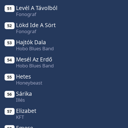
Levél A Távolból
51
Fonograf
Lökd Ide A Sört
52
Fonograf
Hajtók Dala
53
Hobo Blues Band
Mesél Az Erdő
54
Hobo Blues Band
Hetes
55
Honeybeast
Sárika
56
Illés
Elizabet
57
KFT
Emese