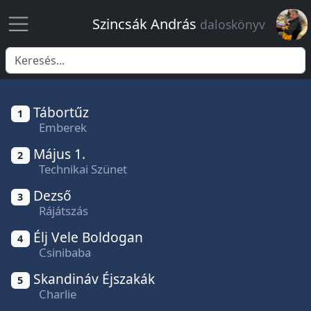
Szincsák András
daloskönyv
Keresés
Tábortűz
1
Emberek
Május 1.
2
Technikai Szünet
Dezső
3
Rájátszás
Élj Vele Boldogan
4
Csinibaba
Skandináv Éjszakák
5
Charlie