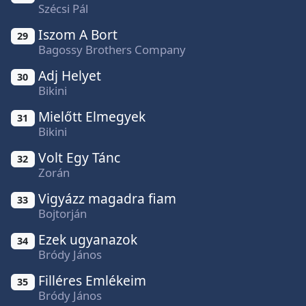
Szécsi Pál
Iszom A Bort
29
Bagossy Brothers Company
Adj Helyet
30
Bikini
Mielőtt Elmegyek
31
Bikini
Volt Egy Tánc
32
Zorán
Vigyázz magadra fiam
33
Bojtorján
Ezek ugyanazok
34
Bródy János
Filléres Emlékeim
35
Bródy János