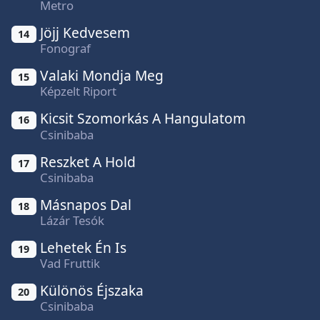
Metro
Jöjj Kedvesem
14
Fonograf
Valaki Mondja Meg
15
Képzelt Riport
Kicsit Szomorkás A Hangulatom
16
Csinibaba
Reszket A Hold
17
Csinibaba
Másnapos Dal
18
Lázár Tesók
Lehetek Én Is
19
Vad Fruttik
Különös Éjszaka
20
Csinibaba