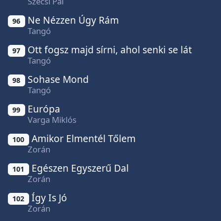
Szécsi Pál
Ne Nézzen Úgy Rám
96
Tangó
Ott fogsz majd sírni, ahol senki se lát
97
Tangó
Sohase Mond
98
Tangó
Európa
99
Varga Miklós
Amikor Elmentél Tőlem
100
Zorán
Egészen Egyszerű Dal
101
Zorán
Így Is Jó
102
Zorán